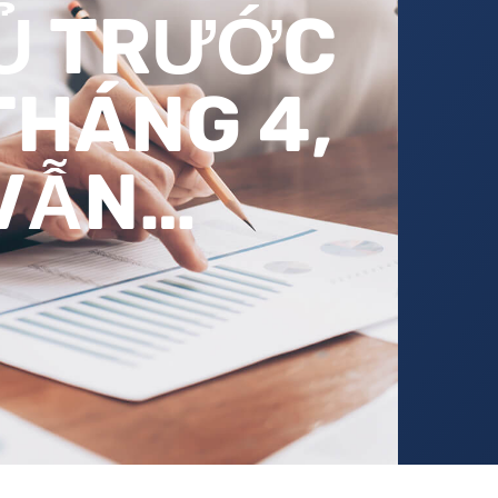
Ủ TRƯỚC
THÁNG 4,
 VẪN…