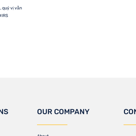
, quý vị vẫn
 #IRS
NS
OUR COMPANY
CO