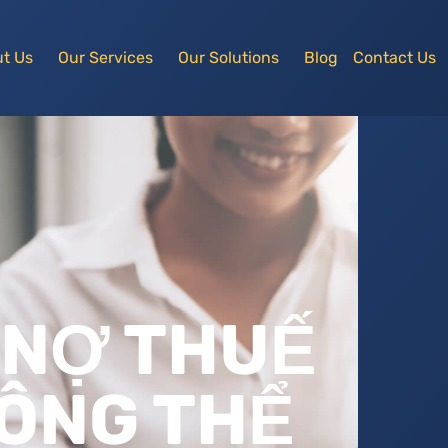
t Us
Our Services
Our Solutions
Blog
Contact Us
 NỢ THUẾ
ÔNG THỂ