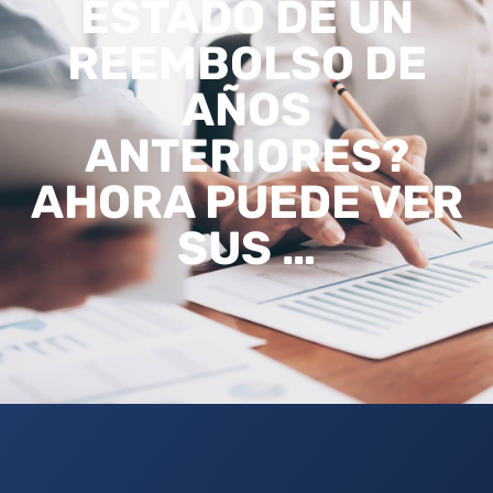
ESTADO DE UN
REEMBOLSO DE
AÑOS
ANTERIORES?
AHORA PUEDE VER
SUS …