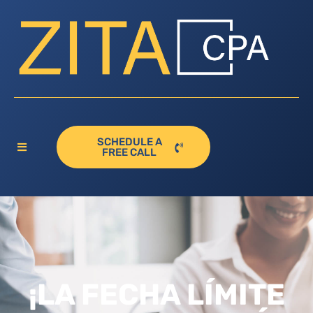
SCHEDULE A
FREE CALL
¡LA FECHA LÍMITE