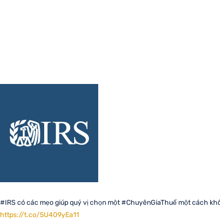
#IRS có các mẹo giúp quý vị chọn một #ChuyênGiaThuế một cách kh
https://t.co/5U409yEa11