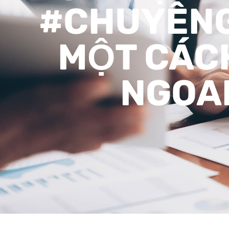
#CHUYÊN
MỘT CÁC
NGOAN