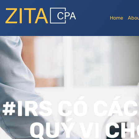
Home
Abou
#IRS CÓ CÁC
QUÝ VỊ C