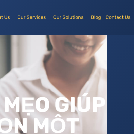
t Us
Our Services
Our Solutions
Blog
Contact Us
 MẸO GIÚP
HỌN MỘT