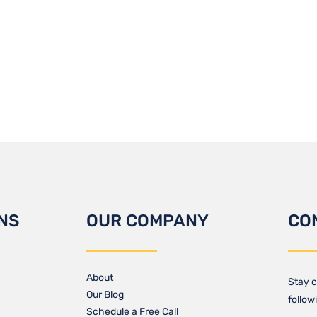
NS
OUR COMPANY
CO
About
Stay c
Our Blog​
follow
Schedule a Free Call