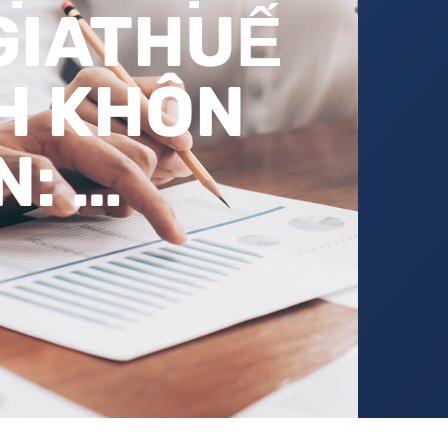
GIATHUẾ
H KHÔN
: …